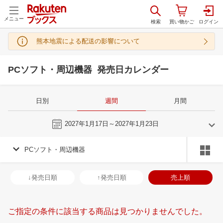
メニュー
熊本地震による配送の影響について
PCソフト・周辺機器 発売日カレンダー
日別
週間
月間
今週
2027年1月17日～2027年1月23日
PCソフト・周辺機器
12
1
2027
2027
年
月
年
月
2
3
4
5
27
28
29
30
31
1
2
31
1
2
3
↓発売日順
↑発売日順
売上順
9
10
11
12
3
4
5
6
7
8
9
7
8
9
1
16
17
18
19
10
11
12
13
14
15
16
14
15
16
1
ご指定の条件に該当する商品は見つかりませんでした。
23
24
25
26
17
18
19
20
21
22
23
21
22
23
2