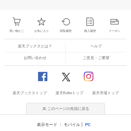
30
31
1
2
24
25
26
27
28
29
30
28
1
2
3
6
7
8
9
31
1
2
3
4
5
6
7
8
9
1
買い物かご
お気に入り
閲覧履歴
購入履歴
クーポン
楽天ブックスとは？
ヘルプ
お問い合わせ
ご意見・ご要望
楽天ブックストップ
楽天Koboトップ
楽天市場トップ
このページの先頭に戻る
表示モード
モバイル
PC