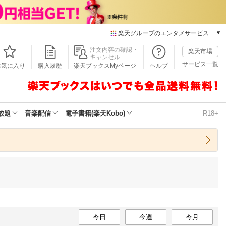
楽天グループのエンタメサービス
本/ゲーム/CD/DVD
注文内容の確認・
楽天市場
キャンセル
楽天ブックス
サービス一覧
お気に入り
購入履歴
楽天ブックスMyページ
ヘルプ
電子書籍
楽天Kobo
雑誌読み放題
楽天マガジン
放題
音楽配信
電子書籍(楽天Kobo)
R18+
音楽配信
楽天ミュージック
動画配信
楽天TV
動画配信ガイド
Rakuten PLAY
無料テレビ
Rチャンネル
今日
チケット
今週
今月