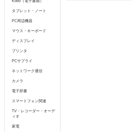
Kobo（電子書籍）
タブレット・ノート
日別
週間
PC周辺機器
prev
1
2027
20
年
月
マウス・キーボード
27
28
29
30
31
1
2
31
1
2
ディスプレイ
3
4
5
6
7
8
9
7
8
9
プリンタ
10
11
12
13
14
15
16
14
15
16
PCサプライ
17
18
19
20
21
22
23
21
22
23
ネットワーク通信
24
25
26
27
28
29
30
28
1
2
カメラ
31
1
2
3
4
5
6
7
8
9
電子辞書
スマートフォン関連
TV・レコーダー・オーデ
ィオ
家電