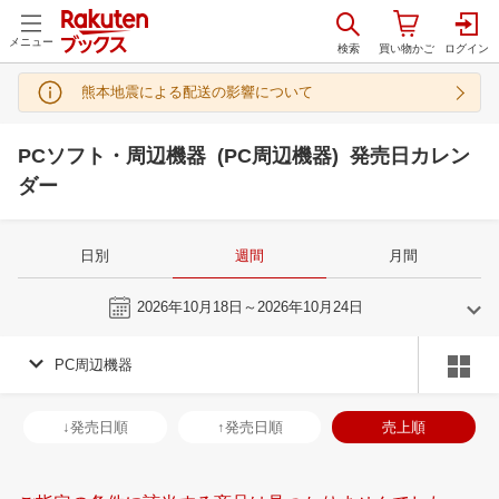
メニュー
熊本地震による配送の影響について
PCソフト・周辺機器 (PC周辺機器) 発売日カレン
ダー
日別
週間
月間
今週
2026年10月18日～2026年10月24日
PC周辺機器
9
10
2026
2026
年
月
年
月
2
3
4
5
27
28
29
30
1
2
3
25
26
27
2
↓発売日順
↑発売日順
売上順
9
10
11
12
4
5
6
7
8
9
10
1
2
3
4
16
17
18
19
11
12
13
14
15
16
17
8
9
10
1