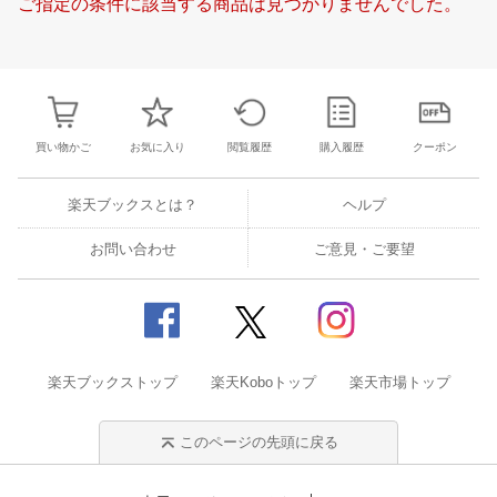
ご指定の条件に該当する商品は見つかりませんでした。
23
24
25
26
18
19
20
21
22
23
24
15
16
17
1
30
1
2
3
25
26
27
28
29
30
31
22
23
24
2
7
8
9
10
1
2
3
4
5
6
7
29
30
1
2
買い物かご
お気に入り
閲覧履歴
購入履歴
クーポン
楽天ブックスとは？
ヘルプ
お問い合わせ
ご意見・ご要望
楽天ブックストップ
楽天Koboトップ
楽天市場トップ
このページの先頭に戻る