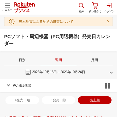
メニュー
熊本地震による配送の影響について
PCソフト・周辺機器 (PC周辺機器) 発売日カレン
ダー
日別
週間
月間
今週
2026年10月18日～2026年10月24日
PC周辺機器
9
10
2026
2026
年
月
年
月
2
3
4
5
27
28
29
30
1
2
3
25
26
27
2
↓発売日順
↑発売日順
売上順
9
10
11
12
4
5
6
7
8
9
10
1
2
3
4
16
17
18
19
11
12
13
14
15
16
17
8
9
10
1