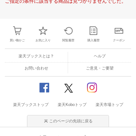
ご指定の条件に該当する商品は見つかりませんでした。
23
24
25
26
18
19
20
21
22
23
24
15
16
17
1
30
1
2
3
25
26
27
28
29
30
31
22
23
24
2
7
8
9
10
1
2
3
4
5
6
7
29
30
1
2
買い物かご
お気に入り
閲覧履歴
購入履歴
クーポン
楽天ブックスとは？
ヘルプ
お問い合わせ
ご意見・ご要望
楽天ブックストップ
楽天Koboトップ
楽天市場トップ
このページの先頭に戻る