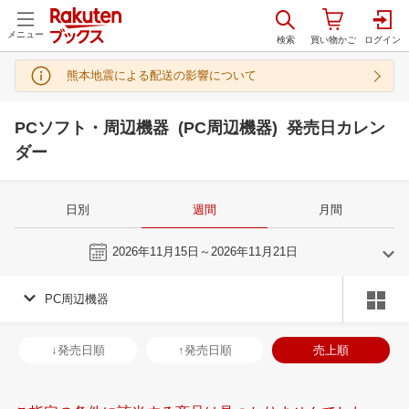
メニュー
熊本地震による配送の影響について
PCソフト・周辺機器 (PC周辺機器) 発売日カレン
ダー
日別
週間
月間
今週
2026年11月15日～2026年11月21日
PC周辺機器
10
11
2026
2026
年
月
年
月
30
1
2
3
25
26
27
28
29
30
31
29
30
1
2
↓発売日順
↑発売日順
売上順
7
8
9
10
1
2
3
4
5
6
7
6
7
8
9
14
15
16
17
8
9
10
11
12
13
14
13
14
15
1