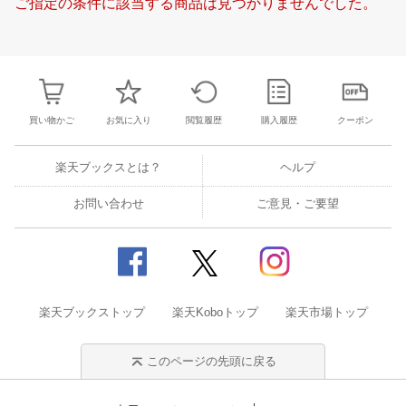
ご指定の条件に該当する商品は見つかりませんでした。
21
22
23
24
15
16
17
18
19
20
21
20
21
22
2
28
29
30
31
22
23
24
25
26
27
28
27
28
29
3
4
5
6
7
29
30
1
2
3
4
5
3
4
5
6
買い物かご
お気に入り
閲覧履歴
購入履歴
クーポン
楽天ブックスとは？
ヘルプ
お問い合わせ
ご意見・ご要望
楽天ブックストップ
楽天Koboトップ
楽天市場トップ
このページの先頭に戻る