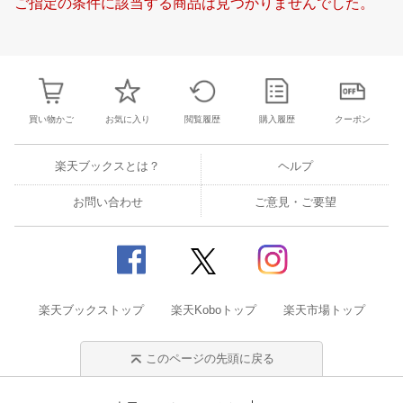
ご指定の条件に該当する商品は見つかりませんでした。
20
21
22
23
21
22
23
24
25
26
27
21
22
23
2
27
28
29
30
28
1
2
3
4
5
6
28
29
30
3
3
4
5
6
7
8
9
10
11
12
13
4
5
6
7
買い物かご
お気に入り
閲覧履歴
購入履歴
クーポン
楽天ブックスとは？
ヘルプ
お問い合わせ
ご意見・ご要望
楽天ブックストップ
楽天Koboトップ
楽天市場トップ
このページの先頭に戻る