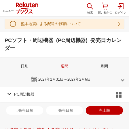
メニュー
熊本地震による配送の影響について
PCソフト・周辺機器 (PC周辺機器) 発売日カレン
ダー
日別
週間
月間
今週
2027年1月31日～2027年2月6日
PC周辺機器
1
2
2027
2027
年
月
年
月
30
31
1
2
31
1
2
3
4
5
6
28
1
2
3
↓発売日順
↑発売日順
売上順
6
7
8
9
7
8
9
10
11
12
13
7
8
9
1
13
14
15
16
14
15
16
17
18
19
20
14
15
16
1