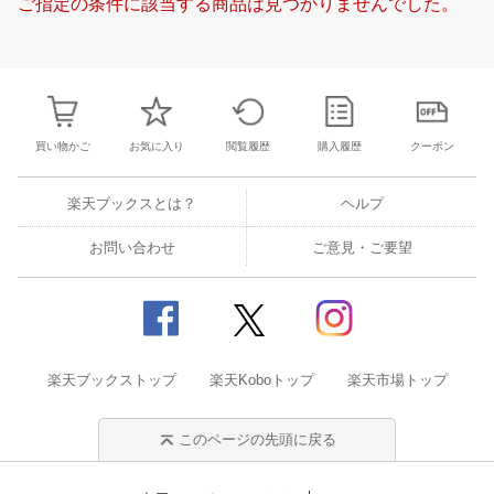
ご指定の条件に該当する商品は見つかりませんでした。
21
22
23
24
16
17
18
19
20
21
22
20
21
22
2
28
29
30
1
23
24
25
26
27
28
29
27
28
29
3
5
6
7
8
30
31
1
2
3
4
5
4
5
6
7
買い物かご
お気に入り
閲覧履歴
購入履歴
クーポン
楽天ブックスとは？
ヘルプ
お問い合わせ
ご意見・ご要望
楽天ブックストップ
楽天Koboトップ
楽天市場トップ
このページの先頭に戻る