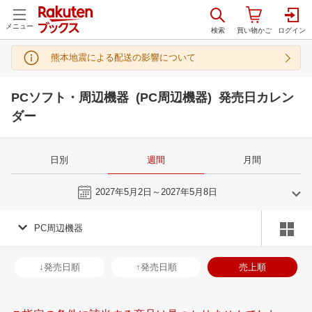
メニュー
熊本地震による配送の影響について
PCソフト・周辺機器 (PC周辺機器) 発売日カレン
ダー
日別
週間
月間
今週
2027年5月2日～2027年5月8日
PC周辺機器
4
5
2027
2027
年
月
年
月
31
1
2
3
25
26
27
28
29
30
1
30
31
1
2
↓発売日順
↑発売日順
売上順
7
8
9
10
2
3
4
5
6
7
8
6
7
8
9
14
15
16
17
9
10
11
12
13
14
15
13
14
15
1