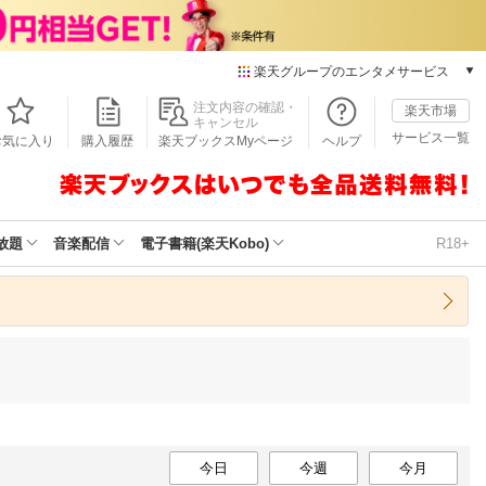
楽天グループのエンタメサービス
本/ゲーム/CD/DVD
注文内容の確認・
楽天市場
キャンセル
楽天ブックス
サービス一覧
お気に入り
購入履歴
楽天ブックスMyページ
ヘルプ
電子書籍
楽天Kobo
雑誌読み放題
楽天マガジン
放題
音楽配信
電子書籍(楽天Kobo)
R18+
音楽配信
楽天ミュージック
動画配信
楽天TV
動画配信ガイド
Rakuten PLAY
無料テレビ
Rチャンネル
チケット
今日
今週
今月