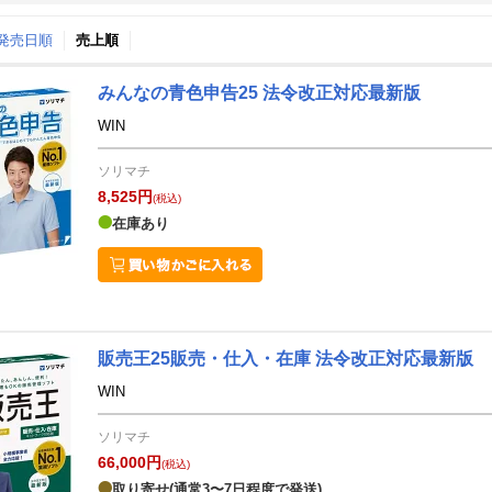
↑発売日順
売上順
月間
みんなの青色申告25 法令改正対応最新版
10
11
25
2025
年
月
年
月
WIN
1
2
3
4
26
27
28
29
30
31
ソリマチ
8
9
10
11
2
3
4
5
6
7
8,525円
(税込)
15
16
17
18
9
10
11
12
13
14
在庫あり
22
23
24
25
16
17
18
19
20
21
29
30
31
1
23
24
25
26
27
28
5
6
7
8
30
1
2
3
4
5
販売王25販売・仕入・在庫 法令改正対応最新版
WIN
ソリマチ
66,000円
(税込)
取り寄せ(通常3〜7日程度で発送)