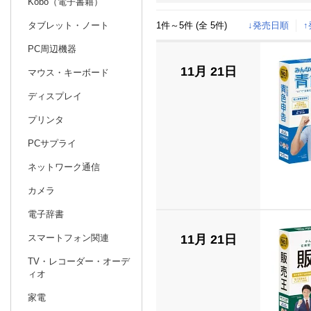
Kobo（電子書籍）
1件～5件 (全 5件)
↓発売日順
タブレット・ノート
日別
週間
PC周辺機器
prev
9
2025
20
年
月
11月 21日
マウス・キーボード
31
1
2
3
4
5
6
28
29
30
ディスプレイ
7
8
9
10
11
12
13
5
6
7
プリンタ
14
15
16
17
18
19
20
12
13
14
PCサプライ
21
22
23
24
25
26
27
19
20
21
ネットワーク通信
28
29
30
1
2
3
4
26
27
28
カメラ
5
6
7
8
9
10
11
2
3
4
電子辞書
11月 21日
スマートフォン関連
TV・レコーダー・オーデ
ィオ
家電