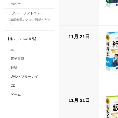
ホビー
アダルト ソフトウェア
[18歳未満の方はご遠慮くださ
い]
11月 21日
【他ジャンルの商品】
本
電子書籍
雑誌
DVD・ブルーレイ
CD
ゲーム
11月 21日