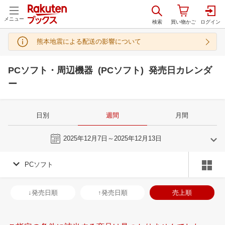
メニュー
熊本地震による配送の影響について
PCソフト・周辺機器 (PCソフト) 発売日カレンダ
ー
日別
週間
月間
今週
2025年12月7日～2025年12月13日
PCソフト
11
12
2025
2026
年
月
年
月
29
30
31
1
30
1
2
3
4
5
6
28
29
30
3
↓発売日順
↑発売日順
売上順
5
6
7
8
7
8
9
10
11
12
13
4
5
6
7
12
13
14
15
14
15
16
17
18
19
20
11
12
13
1