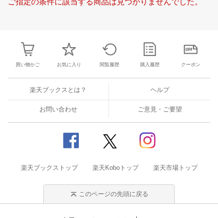
ご指定の条件に該当する商品は見つかりませんでした。
19
20
21
22
21
22
23
24
25
26
27
18
19
20
2
26
27
28
29
28
29
30
31
1
2
3
25
26
27
2
3
4
5
6
4
5
6
7
8
9
10
1
2
3
4
買い物かご
お気に入り
閲覧履歴
購入履歴
クーポン
楽天ブックスとは？
ヘルプ
お問い合わせ
ご意見・ご要望
楽天ブックストップ
楽天Koboトップ
楽天市場トップ
このページの先頭に戻る