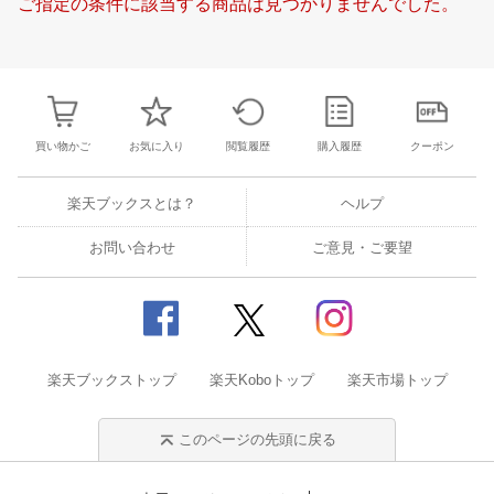
ご指定の条件に該当する商品は見つかりませんでした。
20
21
22
23
15
16
17
18
19
20
21
19
20
21
2
27
28
29
30
22
23
24
25
26
27
28
26
27
28
2
4
5
6
7
29
30
31
1
2
3
4
2
3
4
5
買い物かご
お気に入り
閲覧履歴
購入履歴
クーポン
楽天ブックスとは？
ヘルプ
お問い合わせ
ご意見・ご要望
楽天ブックストップ
楽天Koboトップ
楽天市場トップ
このページの先頭に戻る