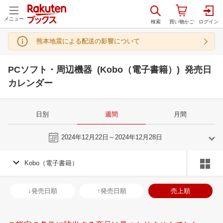
メニュー
熊本地震による配送の影響について
PCソフト・周辺機器 (Kobo（電子書籍）) 発売日
カレンダー
日別
週間
月間
今週
2024年12月22日～2024年12月28日
Kobo（電子書籍）
11
12
2024
2025
年
月
年
月
30
31
1
2
24
25
26
27
28
29
30
29
30
31
1
↓発売日順
↑発売日順
売上順
6
7
8
9
1
2
3
4
5
6
7
5
6
7
8
13
14
15
16
8
9
10
11
12
13
14
12
13
14
1