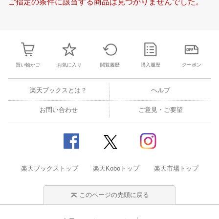
ご指定の条件に該当する商品は見つかりませんでした。
20
21
22
23
15
16
17
18
19
20
21
19
20
21
2
27
28
29
30
22
23
24
25
26
27
28
26
27
28
2
4
5
6
7
29
30
31
1
2
3
4
2
3
4
5
買い物かご
お気に入り
閲覧履歴
購入履歴
クーポン
楽天ブックスとは？
ヘルプ
お問い合わせ
ご意見・ご要望
楽天ブックストップ
楽天Koboトップ
楽天市場トップ
このページの先頭に戻る