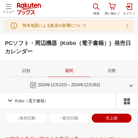
メニュー
熊本地震による配送の影響について
PCソフト・周辺機器 (Kobo（電子書籍）) 発売日
カレンダー
日別
週間
月間
今週
2024年12月22日～2024年12月28日
Kobo（電子書籍）
11
12
2024
2025
年
月
年
月
30
31
1
2
24
25
26
27
28
29
30
29
30
31
1
↓発売日順
↑発売日順
売上順
6
7
8
9
1
2
3
4
5
6
7
5
6
7
8
13
14
15
16
8
9
10
11
12
13
14
12
13
14
1