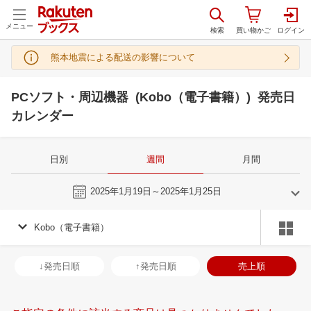
メニュー
熊本地震による配送の影響について
PCソフト・周辺機器 (Kobo（電子書籍）) 発売日
カレンダー
日別
週間
月間
今週
2025年1月19日～2025年1月25日
Kobo（電子書籍）
12
1
2025
2025
年
月
年
月
27
28
29
30
29
30
31
1
2
3
4
26
27
28
2
↓発売日順
↑発売日順
売上順
4
5
6
7
5
6
7
8
9
10
11
2
3
4
5
11
12
13
14
12
13
14
15
16
17
18
9
10
11
1