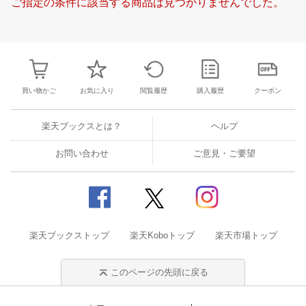
ご指定の条件に該当する商品は見つかりませんでした。
18
19
20
21
19
20
21
22
23
24
25
16
17
18
1
25
26
27
28
26
27
28
29
30
31
1
23
24
25
2
1
2
3
4
2
3
4
5
6
7
8
2
3
4
5
買い物かご
お気に入り
閲覧履歴
購入履歴
クーポン
楽天ブックスとは？
ヘルプ
お問い合わせ
ご意見・ご要望
楽天ブックストップ
楽天Koboトップ
楽天市場トップ
このページの先頭に戻る