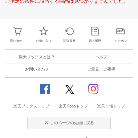
ご指定の条件に該当する商品は見つかりませんでした。
18
19
20
21
19
20
21
22
23
24
25
16
17
18
1
25
26
27
28
26
27
28
29
30
31
1
23
24
25
2
1
2
3
4
2
3
4
5
6
7
8
2
3
4
5
買い物かご
お気に入り
閲覧履歴
購入履歴
クーポン
楽天ブックスとは？
ヘルプ
お問い合わせ
ご意見・ご要望
楽天ブックストップ
楽天Koboトップ
楽天市場トップ
このページの先頭に戻る