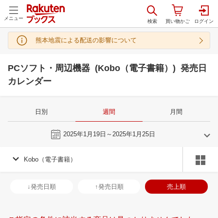
メニュー
熊本地震による配送の影響について
PCソフト・周辺機器 (Kobo（電子書籍）) 発売日
カレンダー
日別
週間
月間
今週
2025年1月19日～2025年1月25日
Kobo（電子書籍）
12
1
2025
2025
年
月
年
月
27
28
29
30
29
30
31
1
2
3
4
26
27
28
2
↓発売日順
↑発売日順
売上順
4
5
6
7
5
6
7
8
9
10
11
2
3
4
5
11
12
13
14
12
13
14
15
16
17
18
9
10
11
1