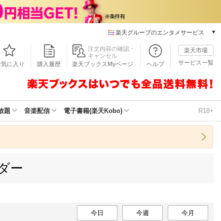
楽天グループのエンタメサービス
本/ゲーム/CD/DVD
注文内容の確認・
楽天市場
キャンセル
楽天ブックス
サービス一覧
お気に入り
購入履歴
楽天ブックスMyページ
ヘルプ
電子書籍
楽天Kobo
雑誌読み放題
楽天マガジン
放題
音楽配信
電子書籍(楽天Kobo)
R18+
音楽配信
楽天ミュージック
動画配信
楽天TV
ンダー
動画配信ガイド
Rakuten PLAY
無料テレビ
Rチャンネル
チケット
今日
今週
今月