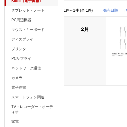
Kobo（電子書籍）
1件～1件 (全 1件)
↓発売日順
タブレット・ノート
日別
週間
PC周辺機器
prev
11
2024
20
年
月
2月
マウス・キーボード
27
28
29
30
31
1
2
24
25
26
ディスプレイ
3
4
5
6
7
8
9
1
2
3
プリンタ
10
11
12
13
14
15
16
8
9
10
PCサプライ
17
18
19
20
21
22
23
15
16
17
ネットワーク通信
24
25
26
27
28
29
30
22
23
24
カメラ
1
2
3
4
5
6
7
29
30
31
電子辞書
スマートフォン関連
TV・レコーダー・オーデ
ィオ
家電