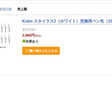
↑発売日順
売上順
月間
Kobo スタイラス2（ホワイト）交換用ペン先（1
12
1
24
2025
年
月
年
月
楽天Kobo
27
28
29
30
29
30
31
1
2
3
3,980円
(税込)
4
5
6
7
5
6
7
8
9
10
在庫あり
11
12
13
14
12
13
14
15
16
17
18
19
20
21
19
20
21
22
23
24
25
26
27
28
26
27
28
29
30
31
1
2
3
4
2
3
4
5
6
7