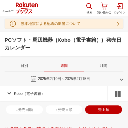
メニュー
熊本地震による配送の影響について
PCソフト・周辺機器 (Kobo（電子書籍）) 発売日
カレンダー
日別
週間
月間
今週
2025年2月9日～2025年2月15日
Kobo（電子書籍）
1
2
2025
2025
年
月
年
月
1
2
3
4
26
27
28
29
30
31
1
23
24
25
2
↓発売日順
↑発売日順
売上順
8
9
10
11
2
3
4
5
6
7
8
2
3
4
5
15
16
17
18
9
10
11
12
13
14
15
9
10
11
1