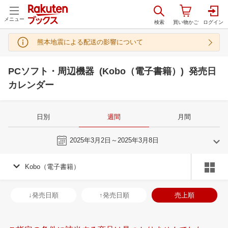
メニュー
熊本地震による配送の影響について
PCソフト・周辺機器 (Kobo（電子書籍）) 発売日
カレンダー
日別
週間
月間
今週
2025年3月2日～2025年3月8日
Kobo（電子書籍）
2
3
2025
2025
年
月
年
月
29
30
31
1
23
24
25
26
27
28
1
30
31
1
2
↓発売日順
↑発売日順
売上順
5
6
7
8
2
3
4
5
6
7
8
6
7
8
9
12
13
14
15
9
10
11
12
13
14
15
13
14
15
1