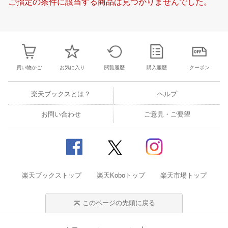
ご指定の条件に該当する商品は見つかりませんでした。
19
20
21
22
16
17
18
19
20
21
22
20
21
22
2
26
27
28
1
23
24
25
26
27
28
29
27
28
29
3
5
6
7
8
30
31
1
2
3
4
5
4
5
6
7
買い物かご
お気に入り
閲覧履歴
購入履歴
クーポン
楽天ブックスとは？
ヘルプ
お問い合わせ
ご意見・ご要望
楽天ブックストップ
楽天Koboトップ
楽天市場トップ
このページの先頭に戻る