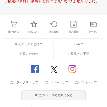
ご指定の条件に該当する商品は見つかりませんでした。
19
20
21
22
16
17
18
19
20
21
22
20
21
22
2
26
27
28
1
23
24
25
26
27
28
29
27
28
29
3
5
6
7
8
30
31
1
2
3
4
5
4
5
6
7
買い物かご
お気に入り
閲覧履歴
購入履歴
クーポン
楽天ブックスとは？
ヘルプ
お問い合わせ
ご意見・ご要望
楽天ブックストップ
楽天Koboトップ
楽天市場トップ
このページの先頭に戻る