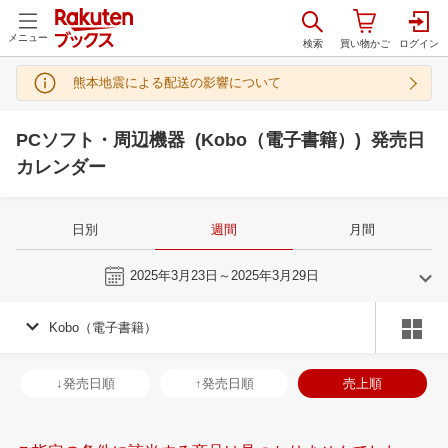
メニュー
熊本地震による配送の影響について
PCソフト・周辺機器 (Kobo（電子書籍）) 発売日
カレンダー
日別
週間
月間
今週
2025年3月23日～2025年3月29日
Kobo（電子書籍）
2
3
2025
2025
年
月
年
月
29
30
31
1
23
24
25
26
27
28
1
30
31
1
2
↓発売日順
↑発売日順
売上順
5
6
7
8
2
3
4
5
6
7
8
6
7
8
9
12
13
14
15
9
10
11
12
13
14
15
13
14
15
1