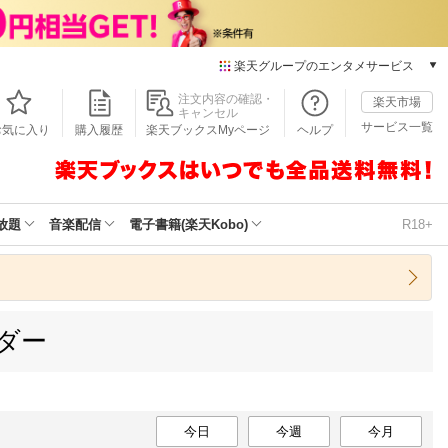
楽天グループのエンタメサービス
本/ゲーム/CD/DVD
注文内容の確認・
楽天市場
キャンセル
楽天ブックス
サービス一覧
お気に入り
購入履歴
楽天ブックスMyページ
ヘルプ
電子書籍
楽天Kobo
雑誌読み放題
楽天マガジン
放題
音楽配信
電子書籍(楽天Kobo)
R18+
音楽配信
楽天ミュージック
動画配信
楽天TV
ンダー
動画配信ガイド
Rakuten PLAY
無料テレビ
Rチャンネル
チケット
今日
今週
今月