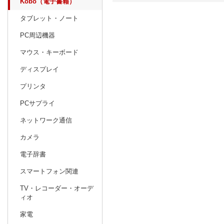
Kobo（電子書籍）
タブレット・ノート
日別
週間
PC周辺機器
prev
10
2026
20
年
月
マウス・キーボード
27
28
29
30
1
2
3
25
26
27
ディスプレイ
4
5
6
7
8
9
10
1
2
3
プリンタ
11
12
13
14
15
16
17
8
9
10
PCサプライ
18
19
20
21
22
23
24
15
16
17
ネットワーク通信
25
26
27
28
29
30
31
22
23
24
カメラ
1
2
3
4
5
6
7
29
30
1
電子辞書
スマートフォン関連
TV・レコーダー・オーデ
ィオ
家電