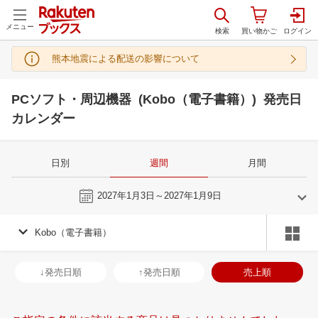
メニュー
熊本地震による配送の影響について
PCソフト・周辺機器 (Kobo（電子書籍）) 発売日
カレンダー
日別
週間
月間
今週
2027年1月3日～2027年1月9日
Kobo（電子書籍）
12
1
2027
2027
年
月
年
月
2
3
4
5
27
28
29
30
31
1
2
31
1
2
3
↓発売日順
↑発売日順
売上順
9
10
11
12
3
4
5
6
7
8
9
7
8
9
1
16
17
18
19
10
11
12
13
14
15
16
14
15
16
1