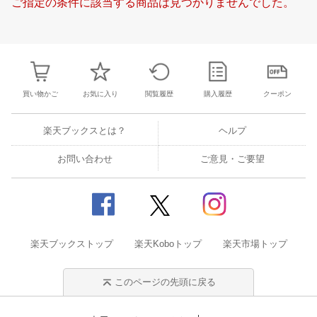
ご指定の条件に該当する商品は見つかりませんでした。
23
24
25
26
17
18
19
20
21
22
23
21
22
23
2
30
31
1
2
24
25
26
27
28
29
30
28
1
2
3
6
7
8
9
31
1
2
3
4
5
6
7
8
9
1
買い物かご
お気に入り
閲覧履歴
購入履歴
クーポン
楽天ブックスとは？
ヘルプ
お問い合わせ
ご意見・ご要望
楽天ブックストップ
楽天Koboトップ
楽天市場トップ
このページの先頭に戻る