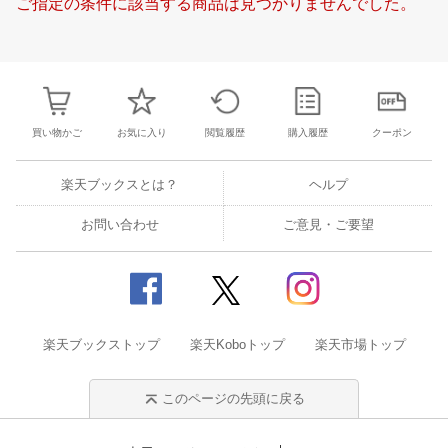
ご指定の条件に該当する商品は見つかりませんでした。
24
25
26
27
18
19
20
21
22
23
24
16
17
18
1
31
1
2
3
25
26
27
28
29
30
1
23
24
25
2
7
8
9
10
2
3
4
5
6
7
8
30
31
1
2
買い物かご
お気に入り
閲覧履歴
購入履歴
クーポン
楽天ブックスとは？
ヘルプ
お問い合わせ
ご意見・ご要望
楽天ブックストップ
楽天Koboトップ
楽天市場トップ
このページの先頭に戻る