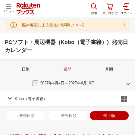
メニュー
熊本地震による配送の影響について
PCソフト・周辺機器 (Kobo（電子書籍）) 発売日
カレンダー
日別
週間
月間
今週
2027年4月4日～2027年4月10日
Kobo（電子書籍）
3
4
2027
2027
年
月
年
月
3
4
5
6
28
29
30
31
1
2
3
25
26
27
2
↓発売日順
↑発売日順
売上順
10
11
12
13
4
5
6
7
8
9
10
2
3
4
5
17
18
19
20
11
12
13
14
15
16
17
9
10
11
1