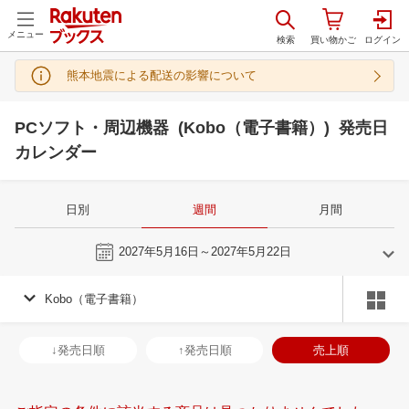
メニュー
熊本地震による配送の影響について
PCソフト・周辺機器 (Kobo（電子書籍）) 発売日
カレンダー
日別
週間
月間
今週
2027年5月16日～2027年5月22日
Kobo（電子書籍）
4
5
2027
2027
年
月
年
月
31
1
2
3
25
26
27
28
29
30
1
30
31
1
2
↓発売日順
↑発売日順
売上順
7
8
9
10
2
3
4
5
6
7
8
6
7
8
9
14
15
16
17
9
10
11
12
13
14
15
13
14
15
1