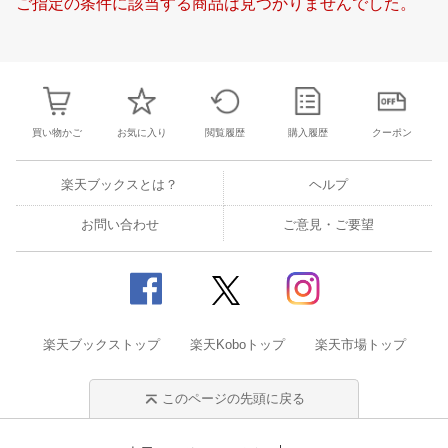
ご指定の条件に該当する商品は見つかりませんでした。
21
22
23
24
16
17
18
19
20
21
22
20
21
22
2
28
29
30
1
23
24
25
26
27
28
29
27
28
29
3
5
6
7
8
30
31
1
2
3
4
5
4
5
6
7
買い物かご
お気に入り
閲覧履歴
購入履歴
クーポン
楽天ブックスとは？
ヘルプ
お問い合わせ
ご意見・ご要望
楽天ブックストップ
楽天Koboトップ
楽天市場トップ
このページの先頭に戻る