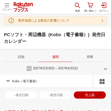
メニュー
熊本地震による配送の影響について
PCソフト・周辺機器 (Kobo（電子書籍）) 発売日
カレンダー
日別
週間
月間
今週
2027年5月30日～2027年6月5日
Kobo（電子書籍）
5
6
2027
2027
年
月
年
月
28
29
30
1
30
31
1
2
3
4
5
27
28
29
3
↓発売日順
↑発売日順
売上順
5
6
7
8
6
7
8
9
10
11
12
4
5
6
7
12
13
14
15
13
14
15
16
17
18
19
11
12
13
1