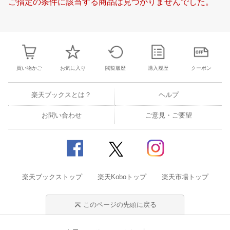
ご指定の条件に該当する商品は見つかりませんでした。
19
20
21
22
20
21
22
23
24
25
26
18
19
20
2
26
27
28
29
27
28
29
30
1
2
3
25
26
27
2
2
3
4
5
4
5
6
7
8
9
10
1
2
3
4
買い物かご
お気に入り
閲覧履歴
購入履歴
クーポン
楽天ブックスとは？
ヘルプ
お問い合わせ
ご意見・ご要望
楽天ブックストップ
楽天Koboトップ
楽天市場トップ
このページの先頭に戻る