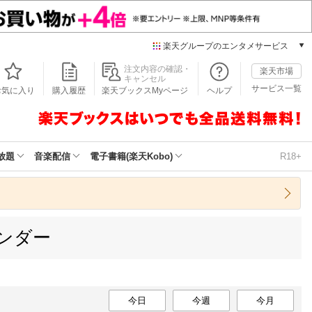
楽天グループのエンタメサービス
本/ゲーム/CD/DVD
注文内容の確認・
楽天市場
キャンセル
楽天ブックス
サービス一覧
お気に入り
購入履歴
楽天ブックスMyページ
ヘルプ
電子書籍
楽天Kobo
雑誌読み放題
楽天マガジン
放題
音楽配信
電子書籍(楽天Kobo)
R18+
音楽配信
楽天ミュージック
動画配信
楽天TV
ンダー
動画配信ガイド
Rakuten PLAY
無料テレビ
Rチャンネル
チケット
今日
今週
今月