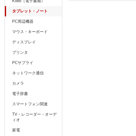
Kobo（電子書籍）
タブレット・ノート
日別
週間
PC周辺機器
prev
12
2026
20
年
月
マウス・キーボード
29
30
1
2
3
4
5
27
28
29
ディスプレイ
6
7
8
9
10
11
12
3
4
5
プリンタ
13
14
15
16
17
18
19
10
11
12
PCサプライ
20
21
22
23
24
25
26
17
18
19
ネットワーク通信
27
28
29
30
31
1
2
24
25
26
カメラ
3
4
5
6
7
8
9
31
1
2
電子辞書
スマートフォン関連
TV・レコーダー・オーデ
ィオ
家電