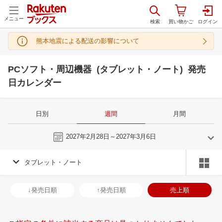
メニュー
熊本地震による配送の影響について
PCソフト・周辺機器 (タブレット・ノート) 発売
日カレンダー
日別
週間
月間
今週
2027年2月28日～2027年3月6日
タブレット・ノート
2
3
2027
2027
年
月
年
月
3
4
5
6
28
1
2
3
4
5
6
28
29
30
3
↓発売日順
↑発売日順
売上順
10
11
12
13
7
8
9
10
11
12
13
4
5
6
7
17
18
19
20
14
15
16
17
18
19
20
11
12
13
1