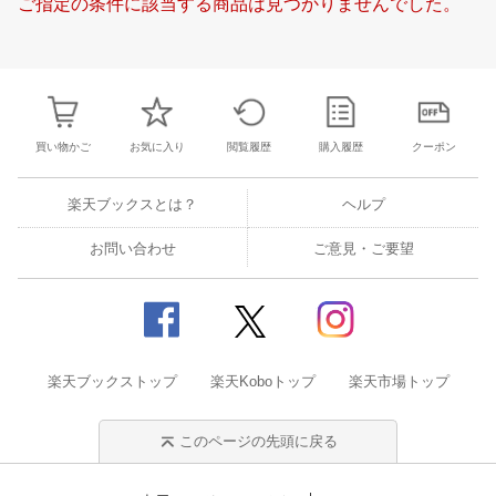
ご指定の条件に該当する商品は見つかりませんでした。
24
25
26
27
21
22
23
24
25
26
27
18
19
20
2
3
4
5
6
28
29
30
31
1
2
3
25
26
27
2
10
11
12
13
4
5
6
7
8
9
10
2
3
4
5
買い物かご
お気に入り
閲覧履歴
購入履歴
クーポン
楽天ブックスとは？
ヘルプ
お問い合わせ
ご意見・ご要望
楽天ブックストップ
楽天Koboトップ
楽天市場トップ
このページの先頭に戻る