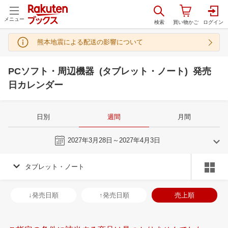
メニュー
熊本地震による配送の影響について
PCソフト・周辺機器 (タブレット・ノート) 発売
日カレンダー
日別
週間
月間
今週
2027年3月28日～2027年4月3日
タブレット・ノート
3
4
2027
2027
年
月
年
月
3
4
5
6
28
29
30
31
1
2
3
25
26
27
2
↓発売日順
↑発売日順
売上順
10
11
12
13
4
5
6
7
8
9
10
2
3
4
5
17
18
19
20
11
12
13
14
15
16
17
9
10
11
1