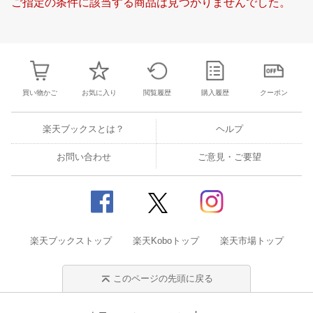
ご指定の条件に該当する商品は見つかりませんでした。
24
25
26
27
18
19
20
21
22
23
24
16
17
18
1
31
1
2
3
25
26
27
28
29
30
1
23
24
25
2
7
8
9
10
2
3
4
5
6
7
8
30
31
1
2
買い物かご
お気に入り
閲覧履歴
購入履歴
クーポン
楽天ブックスとは？
ヘルプ
お問い合わせ
ご意見・ご要望
楽天ブックストップ
楽天Koboトップ
楽天市場トップ
このページの先頭に戻る