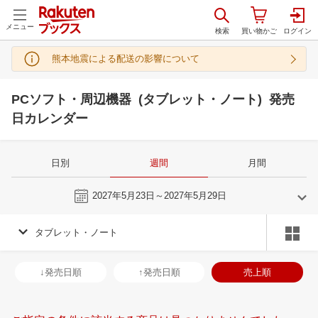
メニュー
熊本地震による配送の影響について
PCソフト・周辺機器 (タブレット・ノート) 発売
日カレンダー
日別
週間
月間
今週
2027年5月23日～2027年5月29日
タブレット・ノート
4
5
2027
2027
年
月
年
月
31
1
2
3
25
26
27
28
29
30
1
30
31
1
2
↓発売日順
↑発売日順
売上順
7
8
9
10
2
3
4
5
6
7
8
6
7
8
9
14
15
16
17
9
10
11
12
13
14
15
13
14
15
1