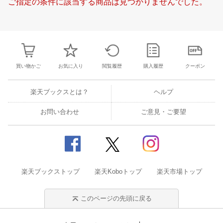
ご指定の条件に該当する商品は見つかりませんでした。
21
22
23
24
16
17
18
19
20
21
22
20
21
22
2
28
29
30
1
23
24
25
26
27
28
29
27
28
29
3
5
6
7
8
30
31
1
2
3
4
5
4
5
6
7
買い物かご
お気に入り
閲覧履歴
購入履歴
クーポン
楽天ブックスとは？
ヘルプ
お問い合わせ
ご意見・ご要望
楽天ブックストップ
楽天Koboトップ
楽天市場トップ
このページの先頭に戻る