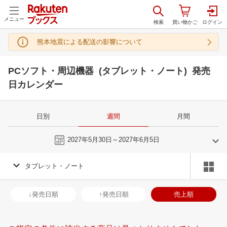
メニュー
熊本地震による配送の影響について
PCソフト・周辺機器 (タブレット・ノート) 発売
日カレンダー
日別
週間
月間
今週
2027年5月30日～2027年6月5日
タブレット・ノート
5
6
2027
2027
年
月
年
月
28
29
30
1
30
31
1
2
3
4
5
27
28
29
3
↓発売日順
↑発売日順
売上順
5
6
7
8
6
7
8
9
10
11
12
4
5
6
7
12
13
14
15
13
14
15
16
17
18
19
11
12
13
1