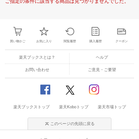
ご指定の条件に該当する商品は見つかりませんでした。
19
20
21
22
20
21
22
23
24
25
26
18
19
20
2
26
27
28
29
27
28
29
30
1
2
3
25
26
27
2
2
3
4
5
4
5
6
7
8
9
10
1
2
3
4
買い物かご
お気に入り
閲覧履歴
購入履歴
クーポン
楽天ブックスとは？
ヘルプ
お問い合わせ
ご意見・ご要望
楽天ブックストップ
楽天Koboトップ
楽天市場トップ
このページの先頭に戻る