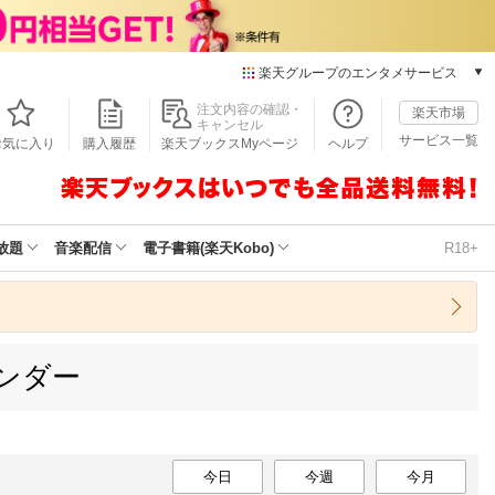
楽天グループのエンタメサービス
本/ゲーム/CD/DVD
注文内容の確認・
楽天市場
キャンセル
楽天ブックス
サービス一覧
お気に入り
購入履歴
楽天ブックスMyページ
ヘルプ
電子書籍
楽天Kobo
雑誌読み放題
楽天マガジン
放題
音楽配信
電子書籍(楽天Kobo)
R18+
音楽配信
楽天ミュージック
動画配信
楽天TV
ンダー
動画配信ガイド
Rakuten PLAY
無料テレビ
Rチャンネル
チケット
今日
今週
今月