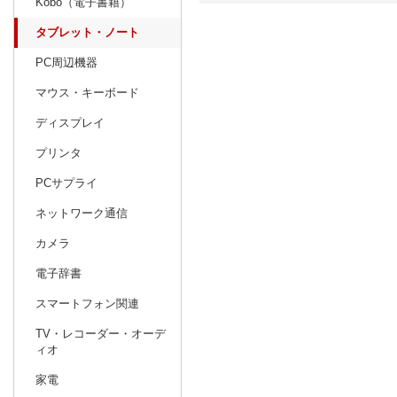
Kobo（電子書籍）
タブレット・ノート
日別
週間
PC周辺機器
prev
4
2027
20
年
月
マウス・キーボード
28
29
30
31
1
2
3
25
26
27
ディスプレイ
4
5
6
7
8
9
10
2
3
4
プリンタ
11
12
13
14
15
16
17
9
10
11
PCサプライ
18
19
20
21
22
23
24
16
17
18
ネットワーク通信
25
26
27
28
29
30
1
23
24
25
カメラ
2
3
4
5
6
7
8
30
31
1
電子辞書
スマートフォン関連
TV・レコーダー・オーデ
ィオ
家電