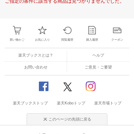
ご指定の条件に該当する商品は見つかりませんでした。
19
20
21
22
20
21
22
23
24
25
26
18
19
20
2
26
27
28
29
27
28
29
30
1
2
3
25
26
27
2
2
3
4
5
4
5
6
7
8
9
10
1
2
3
4
買い物かご
お気に入り
閲覧履歴
購入履歴
クーポン
楽天ブックスとは？
ヘルプ
お問い合わせ
ご意見・ご要望
楽天ブックストップ
楽天Koboトップ
楽天市場トップ
このページの先頭に戻る