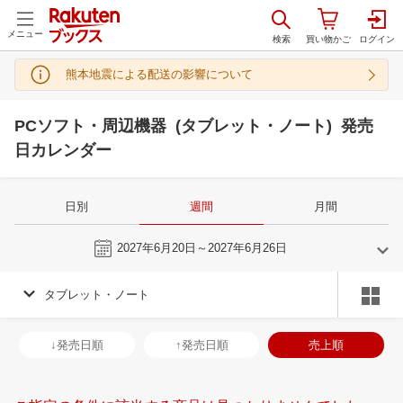
メニュー
熊本地震による配送の影響について
PCソフト・周辺機器 (タブレット・ノート) 発売
日カレンダー
日別
週間
月間
今週
2027年6月20日～2027年6月26日
タブレット・ノート
5
6
2027
2027
年
月
年
月
28
29
30
1
30
31
1
2
3
4
5
27
28
29
3
↓発売日順
↑発売日順
売上順
5
6
7
8
6
7
8
9
10
11
12
4
5
6
7
12
13
14
15
13
14
15
16
17
18
19
11
12
13
1