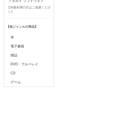
アダルト ソフトウェア
[18歳未満の方はご遠慮くださ
い]
【他ジャンルの商品】
本
電子書籍
雑誌
DVD・ブルーレイ
CD
ゲーム