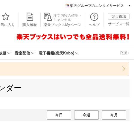
楽天グループのエンタメサービス
本/ゲーム/CD/DVD
注文内容の確認・
楽天市場
キャンセル
楽天ブックス
サービス一覧
お気に入り
購入履歴
楽天ブックスMyページ
ヘルプ
電子書籍
楽天Kobo
雑誌読み放題
楽天マガジン
放題
音楽配信
電子書籍(楽天Kobo)
R18+
音楽配信
楽天ミュージック
動画配信
楽天TV
ンダー
動画配信ガイド
Rakuten PLAY
無料テレビ
Rチャンネル
チケット
今日
今週
今月
楽天チケット
エンタメニュース