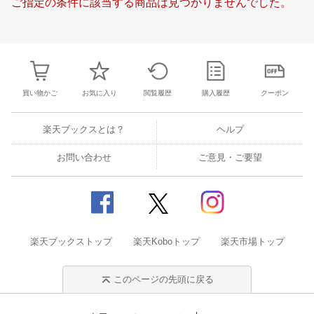
ご指定の条件に該当する商品は見つかりませんでした。
23
24
25
26
17
18
19
20
21
22
23
21
22
23
2
30
31
1
2
24
25
26
27
28
29
30
28
1
2
3
6
7
8
9
31
1
2
3
4
5
6
7
8
9
1
買い物かご
お気に入り
閲覧履歴
購入履歴
クーポン
楽天ブックスとは？
ヘルプ
お問い合わせ
ご意見・ご要望
楽天ブックストップ
楽天Koboトップ
楽天市場トップ
このページの先頭に戻る