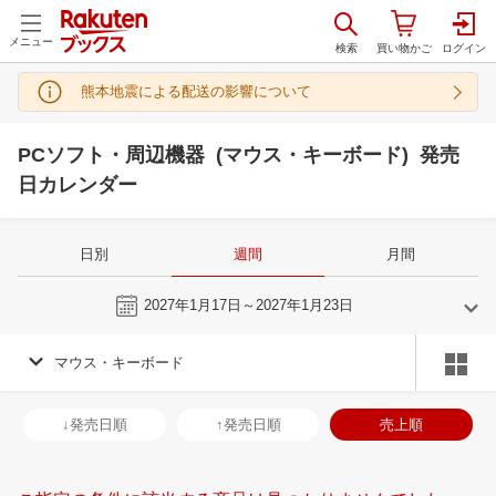
メニュー
熊本地震による配送の影響について
PCソフト・周辺機器 (マウス・キーボード) 発売
日カレンダー
日別
週間
月間
今週
2027年1月17日～2027年1月23日
マウス・キーボード
12
1
2027
2027
年
月
年
月
2
3
4
5
27
28
29
30
31
1
2
31
1
2
3
↓発売日順
↑発売日順
売上順
9
10
11
12
3
4
5
6
7
8
9
7
8
9
1
16
17
18
19
10
11
12
13
14
15
16
14
15
16
1