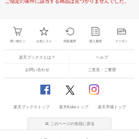
ご指定の条件に該当する商品は見つかりませんでした。
24
25
26
27
21
22
23
24
25
26
27
18
19
20
2
3
4
5
6
28
29
30
31
1
2
3
25
26
27
2
10
11
12
13
4
5
6
7
8
9
10
2
3
4
5
買い物かご
お気に入り
閲覧履歴
購入履歴
クーポン
楽天ブックスとは？
ヘルプ
お問い合わせ
ご意見・ご要望
楽天ブックストップ
楽天Koboトップ
楽天市場トップ
このページの先頭に戻る