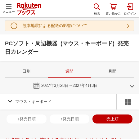
メニュー
熊本地震による配送の影響について
PCソフト・周辺機器 (マウス・キーボード) 発売
日カレンダー
日別
週間
月間
今週
2027年3月28日～2027年4月3日
マウス・キーボード
2
3
2027
2027
年
月
年
月
3
4
5
6
28
1
2
3
4
5
6
28
29
30
3
↓発売日順
↑発売日順
売上順
10
11
12
13
7
8
9
10
11
12
13
4
5
6
7
17
18
19
20
14
15
16
17
18
19
20
11
12
13
1