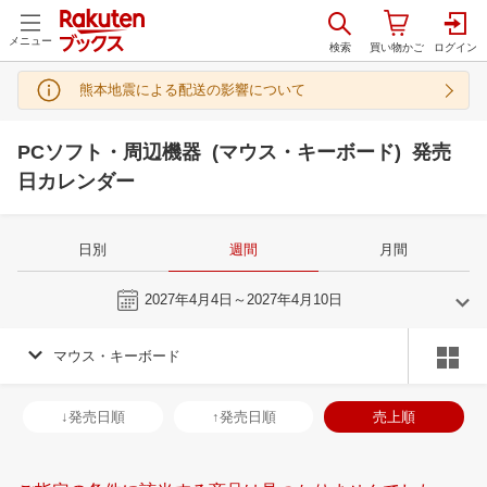
メニュー
熊本地震による配送の影響について
PCソフト・周辺機器 (マウス・キーボード) 発売
日カレンダー
日別
週間
月間
今週
2027年4月4日～2027年4月10日
マウス・キーボード
3
4
2027
2027
年
月
年
月
3
4
5
6
28
29
30
31
1
2
3
25
26
27
2
↓発売日順
↑発売日順
売上順
10
11
12
13
4
5
6
7
8
9
10
2
3
4
5
17
18
19
20
11
12
13
14
15
16
17
9
10
11
1