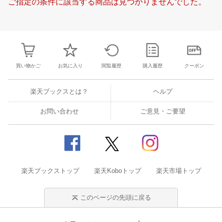
ご指定の条件に該当する商品は見つかりませんでした。
24
25
26
27
18
19
20
21
22
23
24
16
17
18
1
31
1
2
3
25
26
27
28
29
30
1
23
24
25
2
7
8
9
10
2
3
4
5
6
7
8
30
31
1
2
買い物かご
お気に入り
閲覧履歴
購入履歴
クーポン
楽天ブックスとは？
ヘルプ
お問い合わせ
ご意見・ご要望
楽天ブックストップ
楽天Koboトップ
楽天市場トップ
このページの先頭に戻る