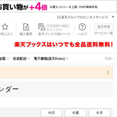
楽天グループのエンタメサービス
本/ゲーム/CD/DVD
注文内容の確認・
楽天市場
キャンセル
楽天ブックス
サービス一覧
お気に入り
購入履歴
楽天ブックスMyページ
ヘルプ
電子書籍
楽天Kobo
雑誌読み放題
楽天マガジン
放題
音楽配信
電子書籍(楽天Kobo)
R18+
音楽配信
楽天ミュージック
動画配信
楽天TV
ンダー
動画配信ガイド
Rakuten PLAY
無料テレビ
Rチャンネル
チケット
今日
今週
今月