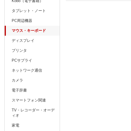
Kobo（電子書籍）
タブレット・ノート
日別
週間
PC周辺機器
prev
2
2027
20
年
月
マウス・キーボード
31
1
2
3
4
5
6
28
1
2
ディスプレイ
7
8
9
10
11
12
13
7
8
9
プリンタ
14
15
16
17
18
19
20
14
15
16
PCサプライ
21
22
23
24
25
26
27
21
22
23
ネットワーク通信
28
1
2
3
4
5
6
28
29
30
カメラ
7
8
9
10
11
12
13
4
5
6
電子辞書
スマートフォン関連
TV・レコーダー・オーデ
ィオ
家電