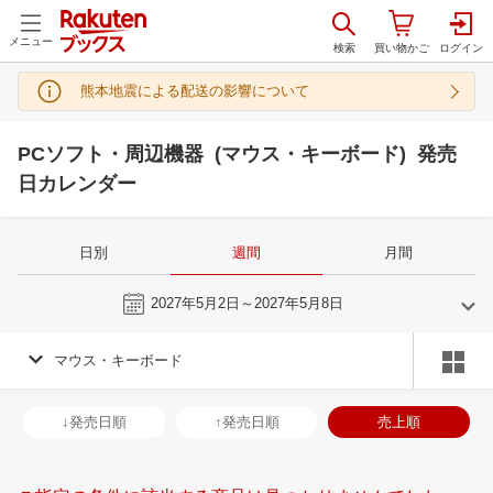
メニュー
熊本地震による配送の影響について
PCソフト・周辺機器 (マウス・キーボード) 発売
日カレンダー
日別
週間
月間
今週
2027年5月2日～2027年5月8日
マウス・キーボード
4
5
2027
2027
年
月
年
月
31
1
2
3
25
26
27
28
29
30
1
30
31
1
2
↓発売日順
↑発売日順
売上順
7
8
9
10
2
3
4
5
6
7
8
6
7
8
9
14
15
16
17
9
10
11
12
13
14
15
13
14
15
1