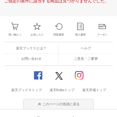
ご指定の条件に該当する商品は見つかりませんでした。
21
22
23
24
16
17
18
19
20
21
22
20
21
22
2
28
29
30
1
23
24
25
26
27
28
29
27
28
29
3
5
6
7
8
30
31
1
2
3
4
5
4
5
6
7
買い物かご
お気に入り
閲覧履歴
購入履歴
クーポン
楽天ブックスとは？
ヘルプ
お問い合わせ
ご意見・ご要望
楽天ブックストップ
楽天Koboトップ
楽天市場トップ
このページの先頭に戻る