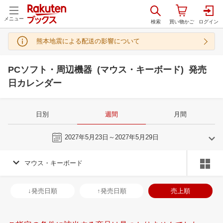
メニュー
熊本地震による配送の影響について
PCソフト・周辺機器 (マウス・キーボード) 発売
日カレンダー
日別
週間
月間
今週
2027年5月23日～2027年5月29日
マウス・キーボード
4
5
2027
2027
年
月
年
月
31
1
2
3
25
26
27
28
29
30
1
30
31
1
2
↓発売日順
↑発売日順
売上順
7
8
9
10
2
3
4
5
6
7
8
6
7
8
9
14
15
16
17
9
10
11
12
13
14
15
13
14
15
1