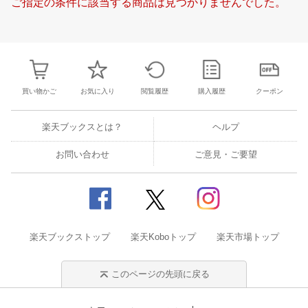
ご指定の条件に該当する商品は見つかりませんでした。
21
22
23
24
16
17
18
19
20
21
22
20
21
22
2
28
29
30
1
23
24
25
26
27
28
29
27
28
29
3
5
6
7
8
30
31
1
2
3
4
5
4
5
6
7
買い物かご
お気に入り
閲覧履歴
購入履歴
クーポン
楽天ブックスとは？
ヘルプ
お問い合わせ
ご意見・ご要望
楽天ブックストップ
楽天Koboトップ
楽天市場トップ
このページの先頭に戻る