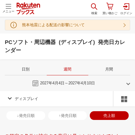
メニュー
熊本地震による配送の影響について
PCソフト・周辺機器 (ディスプレイ) 発売日カレ
ンダー
日別
週間
月間
今週
2027年4月4日～2027年4月10日
ディスプレイ
3
4
2027
2027
年
月
年
月
3
4
5
6
28
29
30
31
1
2
3
25
26
27
2
↓発売日順
↑発売日順
売上順
10
11
12
13
4
5
6
7
8
9
10
2
3
4
5
17
18
19
20
11
12
13
14
15
16
17
9
10
11
1