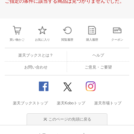
ご指定の条件に該当する商品は見つかりませんでした。
24
25
26
27
18
19
20
21
22
23
24
16
17
18
1
31
1
2
3
25
26
27
28
29
30
1
23
24
25
2
7
8
9
10
2
3
4
5
6
7
8
30
31
1
2
買い物かご
お気に入り
閲覧履歴
購入履歴
クーポン
楽天ブックスとは？
ヘルプ
お問い合わせ
ご意見・ご要望
楽天ブックストップ
楽天Koboトップ
楽天市場トップ
このページの先頭に戻る