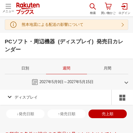
メニュー
熊本地震による配送の影響について
PCソフト・周辺機器 (ディスプレイ) 発売日カレ
ンダー
日別
週間
月間
今週
2027年5月9日～2027年5月15日
ディスプレイ
4
5
2027
2027
年
月
年
月
31
1
2
3
25
26
27
28
29
30
1
30
31
1
2
↓発売日順
↑発売日順
売上順
7
8
9
10
2
3
4
5
6
7
8
6
7
8
9
14
15
16
17
9
10
11
12
13
14
15
13
14
15
1