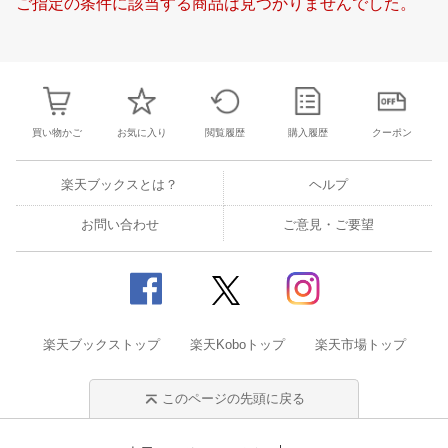
ご指定の条件に該当する商品は見つかりませんでした。
21
22
23
24
16
17
18
19
20
21
22
20
21
22
2
28
29
30
1
23
24
25
26
27
28
29
27
28
29
3
5
6
7
8
30
31
1
2
3
4
5
4
5
6
7
買い物かご
お気に入り
閲覧履歴
購入履歴
クーポン
楽天ブックスとは？
ヘルプ
お問い合わせ
ご意見・ご要望
楽天ブックストップ
楽天Koboトップ
楽天市場トップ
このページの先頭に戻る