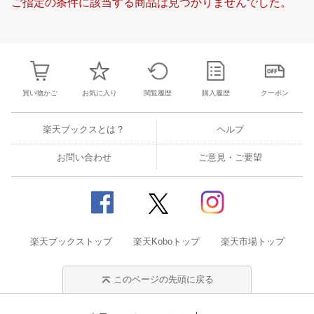
ご指定の条件に該当する商品は見つかりませんでした。
19
20
21
22
20
21
22
23
24
25
26
18
19
20
2
26
27
28
29
27
28
29
30
1
2
3
25
26
27
2
2
3
4
5
4
5
6
7
8
9
10
1
2
3
4
買い物かご
お気に入り
閲覧履歴
購入履歴
クーポン
楽天ブックスとは？
ヘルプ
お問い合わせ
ご意見・ご要望
楽天ブックストップ
楽天Koboトップ
楽天市場トップ
このページの先頭に戻る