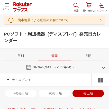
メニュー
熊本地震による配送の影響について
PCソフト・周辺機器 (ディスプレイ) 発売日カレ
ンダー
日別
週間
月間
今週
2027年5月30日～2027年6月5日
ディスプレイ
5
6
2027
2027
年
月
年
月
28
29
30
1
30
31
1
2
3
4
5
27
28
29
3
↓発売日順
↑発売日順
売上順
5
6
7
8
6
7
8
9
10
11
12
4
5
6
7
12
13
14
15
13
14
15
16
17
18
19
11
12
13
1