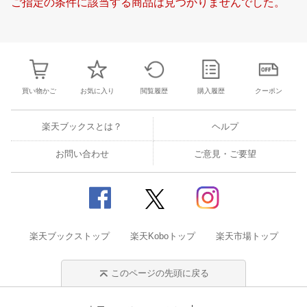
ご指定の条件に該当する商品は見つかりませんでした。
23
24
25
26
18
19
20
21
22
23
24
15
16
17
1
30
1
2
3
25
26
27
28
29
30
31
22
23
24
2
7
8
9
10
1
2
3
4
5
6
7
29
30
31
1
買い物かご
お気に入り
閲覧履歴
購入履歴
クーポン
楽天ブックスとは？
ヘルプ
お問い合わせ
ご意見・ご要望
楽天ブックストップ
楽天Koboトップ
楽天市場トップ
このページの先頭に戻る