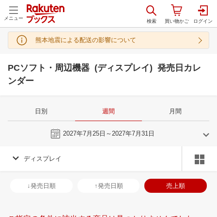
メニュー
熊本地震による配送の影響について
PCソフト・周辺機器 (ディスプレイ) 発売日カレ
ンダー
日別
週間
月間
今週
2027年7月25日～2027年7月31日
ディスプレイ
6
7
2027
2027
年
月
年
月
2
3
4
5
27
28
29
30
1
2
3
25
26
27
2
↓発売日順
↑発売日順
売上順
9
10
11
12
4
5
6
7
8
9
10
1
2
3
4
16
17
18
19
11
12
13
14
15
16
17
8
9
10
1