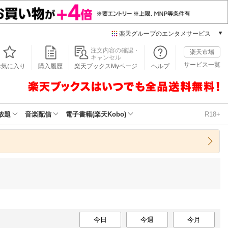
楽天グループのエンタメサービス
本/ゲーム/CD/DVD
注文内容の確認・
楽天市場
キャンセル
楽天ブックス
サービス一覧
お気に入り
購入履歴
楽天ブックスMyページ
ヘルプ
電子書籍
楽天Kobo
雑誌読み放題
楽天マガジン
放題
音楽配信
電子書籍(楽天Kobo)
R18+
音楽配信
楽天ミュージック
動画配信
楽天TV
動画配信ガイド
Rakuten PLAY
無料テレビ
Rチャンネル
チケット
今日
今週
今月