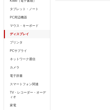
Kobo（電子書籍）
タブレット・ノート
日別
週間
PC周辺機器
prev
6
2027
20
年
月
マウス・キーボード
30
31
1
2
3
4
5
27
28
29
ディスプレイ
6
7
8
9
10
11
12
4
5
6
プリンタ
13
14
15
16
17
18
19
11
12
13
PCサプライ
20
21
22
23
24
25
26
18
19
20
ネットワーク通信
27
28
29
30
1
2
3
25
26
27
カメラ
4
5
6
7
8
9
10
1
2
3
電子辞書
スマートフォン関連
TV・レコーダー・オーデ
ィオ
家電