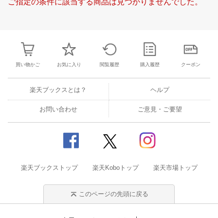
ご指定の条件に該当する商品は見つかりませんでした。
21
22
23
24
15
16
17
18
19
20
21
19
20
21
2
28
29
30
31
22
23
24
25
26
27
28
26
27
28
2
4
5
6
7
29
30
31
1
2
3
4
3
4
5
6
買い物かご
お気に入り
閲覧履歴
購入履歴
クーポン
楽天ブックスとは？
ヘルプ
お問い合わせ
ご意見・ご要望
楽天ブックストップ
楽天Koboトップ
楽天市場トップ
このページの先頭に戻る