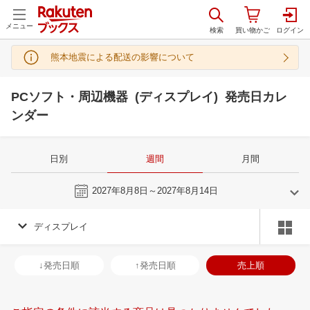
メニュー
熊本地震による配送の影響について
PCソフト・周辺機器 (ディスプレイ) 発売日カレ
ンダー
日別
週間
月間
今週
2027年8月8日～2027年8月14日
ディスプレイ
7
8
2027
2027
年
月
年
月
30
1
2
3
25
26
27
28
29
30
31
29
30
31
1
↓発売日順
↑発売日順
売上順
7
8
9
10
1
2
3
4
5
6
7
5
6
7
8
14
15
16
17
8
9
10
11
12
13
14
12
13
14
1