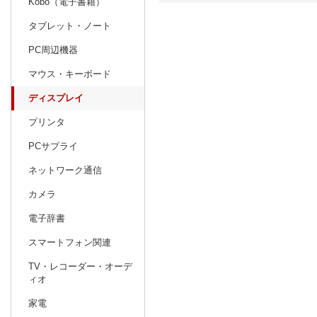
Kobo（電子書籍）
タブレット・ノート
日別
週間
PC周辺機器
prev
6
2027
20
年
月
マウス・キーボード
30
31
1
2
3
4
5
27
28
29
ディスプレイ
6
7
8
9
10
11
12
4
5
6
プリンタ
13
14
15
16
17
18
19
11
12
13
PCサプライ
20
21
22
23
24
25
26
18
19
20
ネットワーク通信
27
28
29
30
1
2
3
25
26
27
カメラ
4
5
6
7
8
9
10
1
2
3
電子辞書
スマートフォン関連
TV・レコーダー・オーデ
ィオ
家電