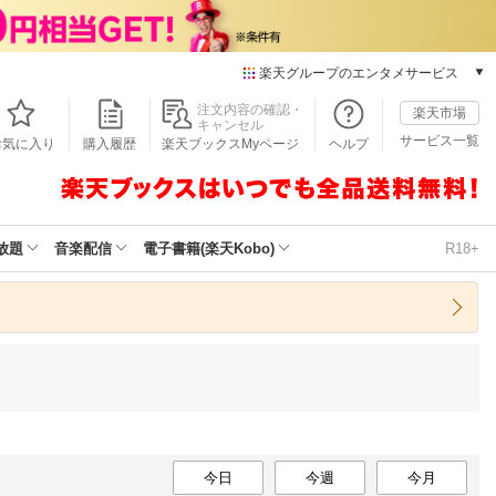
楽天グループのエンタメサービス
本/ゲーム/CD/DVD
注文内容の確認・
楽天市場
キャンセル
楽天ブックス
サービス一覧
お気に入り
購入履歴
楽天ブックスMyページ
ヘルプ
電子書籍
楽天Kobo
雑誌読み放題
楽天マガジン
放題
音楽配信
電子書籍(楽天Kobo)
R18+
音楽配信
楽天ミュージック
動画配信
楽天TV
動画配信ガイド
Rakuten PLAY
無料テレビ
Rチャンネル
チケット
今日
今週
今月