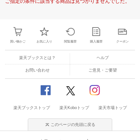
ご指定の条件に該当する商品は見つかりませんでした。
21
22
23
24
15
16
17
18
19
20
21
19
20
21
2
28
29
30
31
22
23
24
25
26
27
28
26
27
28
2
4
5
6
7
29
30
31
1
2
3
4
3
4
5
6
買い物かご
お気に入り
閲覧履歴
購入履歴
クーポン
楽天ブックスとは？
ヘルプ
お問い合わせ
ご意見・ご要望
楽天ブックストップ
楽天Koboトップ
楽天市場トップ
このページの先頭に戻る