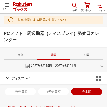
メニュー
熊本地震による配送の影響について
PCソフト・周辺機器 (ディスプレイ) 発売日カレ
ンダー
日別
週間
月間
今週
2027年8月15日～2027年8月21日
ディスプレイ
7
8
2027
2027
年
月
年
月
30
1
2
3
25
26
27
28
29
30
31
29
30
31
1
↓発売日順
↑発売日順
売上順
7
8
9
10
1
2
3
4
5
6
7
5
6
7
8
14
15
16
17
8
9
10
11
12
13
14
12
13
14
1