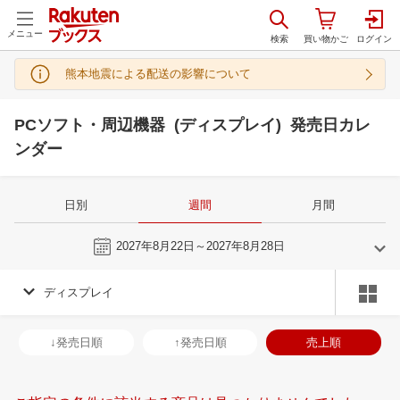
メニュー
熊本地震による配送の影響について
PCソフト・周辺機器 (ディスプレイ) 発売日カレ
ンダー
日別
週間
月間
今週
2027年8月22日～2027年8月28日
ディスプレイ
7
8
2027
2027
年
月
年
月
30
1
2
3
25
26
27
28
29
30
31
29
30
31
1
↓発売日順
↑発売日順
売上順
7
8
9
10
1
2
3
4
5
6
7
5
6
7
8
14
15
16
17
8
9
10
11
12
13
14
12
13
14
1