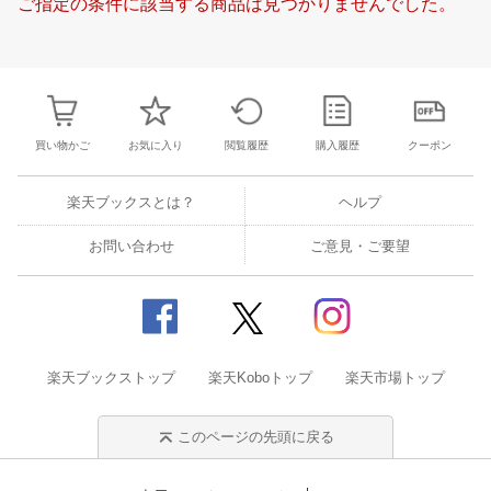
ご指定の条件に該当する商品は見つかりませんでした。
21
22
23
24
15
16
17
18
19
20
21
19
20
21
2
28
29
30
31
22
23
24
25
26
27
28
26
27
28
2
4
5
6
7
29
30
31
1
2
3
4
3
4
5
6
買い物かご
お気に入り
閲覧履歴
購入履歴
クーポン
楽天ブックスとは？
ヘルプ
お問い合わせ
ご意見・ご要望
楽天ブックストップ
楽天Koboトップ
楽天市場トップ
このページの先頭に戻る