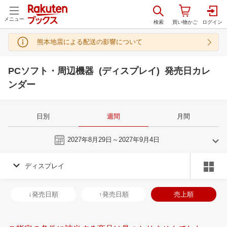
メニュー
熊本地震による配送の影響について
PCソフト・周辺機器 (ディスプレイ) 発売日カレ
ンダー
日別
週間
月間
今週
2027年8月29日～2027年9月4日
ディスプレイ
8
9
2027
2027
年
月
年
月
28
29
30
31
29
30
31
1
2
3
4
26
27
28
2
↓発売日順
↑発売日順
売上順
4
5
6
7
5
6
7
8
9
10
11
3
4
5
6
11
12
13
14
12
13
14
15
16
17
18
10
11
12
1