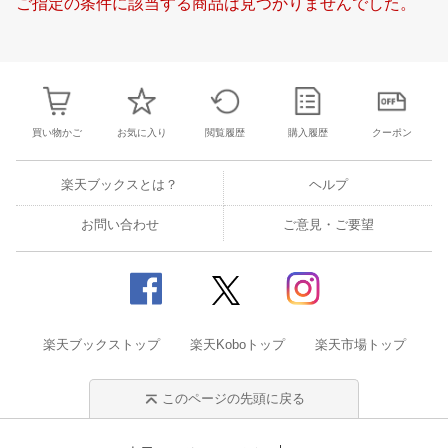
ご指定の条件に該当する商品は見つかりませんでした。
18
19
20
21
19
20
21
22
23
24
25
17
18
19
2
25
26
27
28
26
27
28
29
30
1
2
24
25
26
2
1
2
3
4
3
4
5
6
7
8
9
31
1
2
3
買い物かご
お気に入り
閲覧履歴
購入履歴
クーポン
楽天ブックスとは？
ヘルプ
お問い合わせ
ご意見・ご要望
楽天ブックストップ
楽天Koboトップ
楽天市場トップ
このページの先頭に戻る