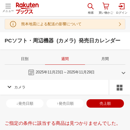
メニュー
熊本地震による配送の影響について
PCソフト・周辺機器 (カメラ) 発売日カレンダー
日別
週間
月間
今週
2025年11月23日～2025年11月29日
カメラ
10
11
2025
2025
年
月
年
月
1
2
3
4
26
27
28
29
30
31
1
30
1
2
3
↓発売日順
↑発売日順
売上順
8
9
10
11
2
3
4
5
6
7
8
7
8
9
1
15
16
17
18
9
10
11
12
13
14
15
14
15
16
1
ご指定の条件に該当する商品は見つかりませんでした。
22
23
24
25
16
17
18
19
20
21
22
21
22
23
2