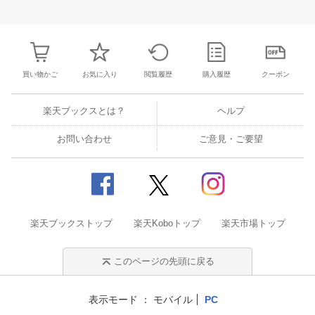
29
30
31
1
23
24
25
26
27
28
29
28
29
30
3
5
6
7
8
30
1
2
3
4
5
6
4
5
6
7
買い物かご
お気に入り
閲覧履歴
購入履歴
クーポン
楽天ブックスとは？
ヘルプ
お問い合わせ
ご意見・ご要望
楽天ブックストップ
楽天Koboトップ
楽天市場トップ
このページの先頭に戻る
表示モード
モバイル
PC