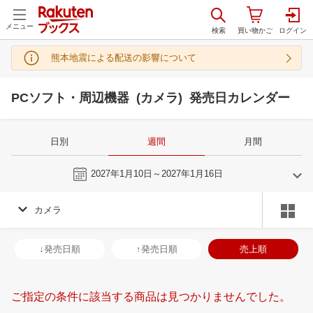
メニュー
熊本地震による配送の影響について
PCソフト・周辺機器 (カメラ) 発売日カレンダー
日別
週間
月間
今週
2027年1月10日～2027年1月16日
カメラ
12
1
2027
2027
年
月
年
月
2
3
4
5
27
28
29
30
31
1
2
31
1
2
3
↓発売日順
↑発売日順
売上順
9
10
11
12
3
4
5
6
7
8
9
7
8
9
1
16
17
18
19
10
11
12
13
14
15
16
14
15
16
1
ご指定の条件に該当する商品は見つかりませんでした。
23
24
25
26
17
18
19
20
21
22
23
21
22
23
2