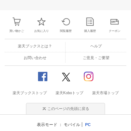
30
31
1
2
24
25
26
27
28
29
30
28
1
2
3
6
7
8
9
31
1
2
3
4
5
6
7
8
9
1
買い物かご
お気に入り
閲覧履歴
購入履歴
クーポン
楽天ブックスとは？
ヘルプ
お問い合わせ
ご意見・ご要望
楽天ブックストップ
楽天Koboトップ
楽天市場トップ
このページの先頭に戻る
表示モード
モバイル
PC