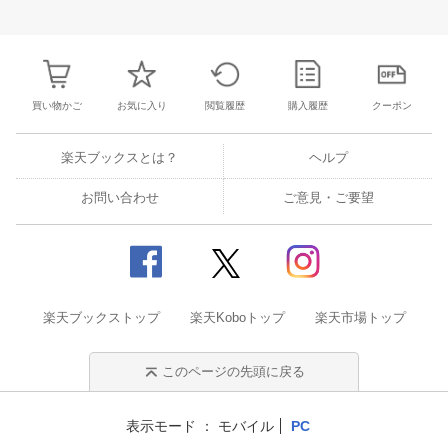
3
4
5
6
28
29
30
31
1
2
3
25
26
27
2
10
11
12
13
4
5
6
7
8
9
10
2
3
4
5
買い物かご
お気に入り
閲覧履歴
購入履歴
クーポン
楽天ブックスとは？
ヘルプ
お問い合わせ
ご意見・ご要望
楽天ブックストップ
楽天Koboトップ
楽天市場トップ
このページの先頭に戻る
表示モード
モバイル
PC