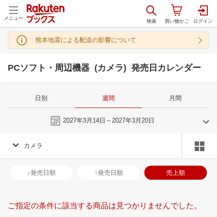
メニュー
熊本地震による配送の影響について
PCソフト・周辺機器 (カメラ) 発売日カレンダー
日別
週間
月間
今週
2027年3月14日～2027年3月20日
カメラ
2
3
2027
2027
年
月
年
月
3
4
5
6
28
1
2
3
4
5
6
28
29
30
3
↓発売日順
↑発売日順
売上順
10
11
12
13
7
8
9
10
11
12
13
4
5
6
7
17
18
19
20
14
15
16
17
18
19
20
11
12
13
1
ご指定の条件に該当する商品は見つかりませんでした。
24
25
26
27
21
22
23
24
25
26
27
18
19
20
2