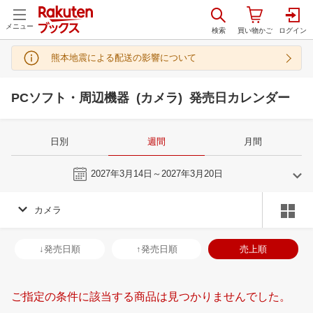
メニュー
熊本地震による配送の影響について
PCソフト・周辺機器 (カメラ) 発売日カレンダー
日別
週間
月間
今週
2027年3月14日～2027年3月20日
カメラ
2
3
2027
2027
年
月
年
月
3
4
5
6
28
1
2
3
4
5
6
28
29
30
3
↓発売日順
↑発売日順
売上順
10
11
12
13
7
8
9
10
11
12
13
4
5
6
7
17
18
19
20
14
15
16
17
18
19
20
11
12
13
1
ご指定の条件に該当する商品は見つかりませんでした。
24
25
26
27
21
22
23
24
25
26
27
18
19
20
2