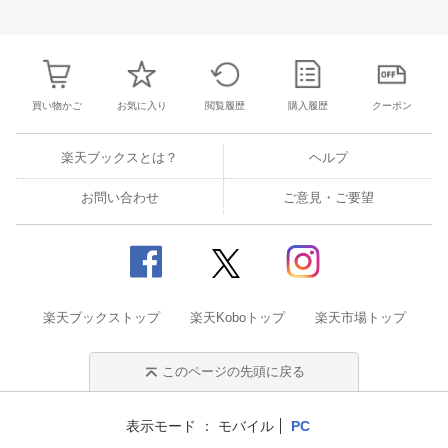
3
4
5
6
28
29
30
31
1
2
3
25
26
27
2
10
11
12
13
4
5
6
7
8
9
10
2
3
4
5
買い物かご
お気に入り
閲覧履歴
購入履歴
クーポン
楽天ブックスとは？
ヘルプ
お問い合わせ
ご意見・ご要望
楽天ブックストップ
楽天Koboトップ
楽天市場トップ
このページの先頭に戻る
表示モード
モバイル
PC